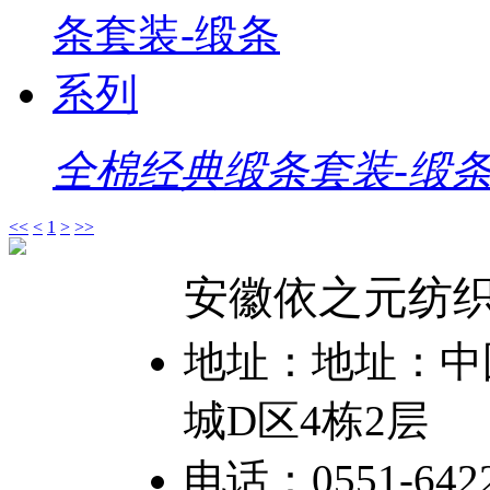
全棉经典缎条套装-缎
<<
<
1
>
>>
安徽依之元纺
地址：地址：中国
城D区4栋2层
电话：0551-6422