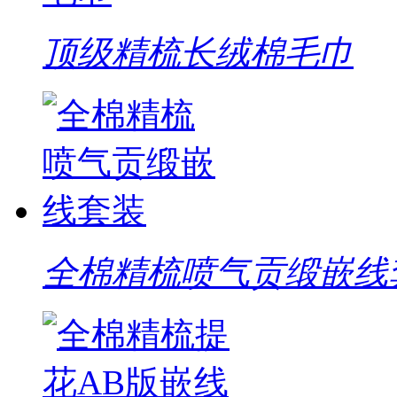
顶级精梳长绒棉毛巾
全棉精梳喷气贡缎嵌线