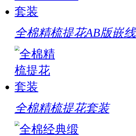
全棉精梳提花AB版嵌
全棉精梳提花套装