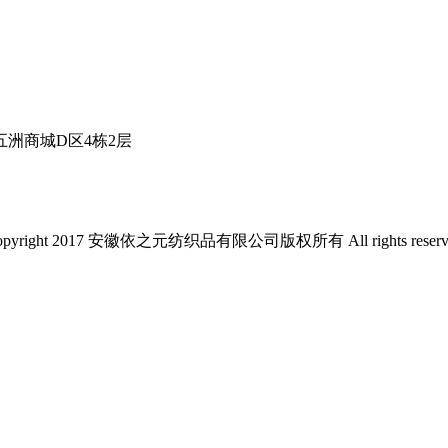
五洲商城D区4栋2层
opyright 2017 安徽依之元纺织品有限公司版权所有 All rights reserv