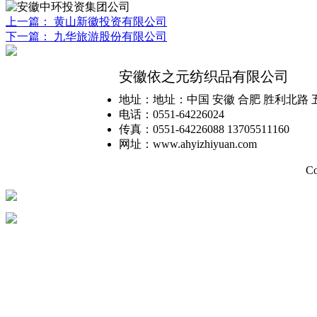
上一篇： 黄山新徽投资有限公司
下一篇： 九华旅游股份有限公司
安徽依之元纺织品有限公司
地址：地址：中国 安徽 合肥 胜利北路 
电话：0551-64226024
传真：0551-64226088 13705511160
网址：www.ahyizhiyuan.com
C